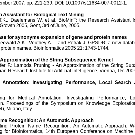
cember 2007, pp. 221-239, DOI: 10.1007/s11634-007-0012-1.
 Assistant for Biological Text Mining
.K., Daelemans W. et al. BioMinT: the Research Assistant fo
Growth 2005, Gent, 3rd of June, 2005.
se for synonyms expansion of gene and protein names
, Seewald A.K., Veuthey A-L, and Petrak J. GPSDB: a new data
protein names. Bioinformatics 2005 21: 1743-1744.
Approximation of the String Subsequence Kernel
fer F.: Lambda Pruning - An Approximation of the String Su
ian Research Institute for Artificial Intelligence, Vienna, TR-200
l Annotation: Investigating Performance, Local Sear
ng for Medical Annotation: Investigating Performance, 
. Proceedings of the Symposium on Knowledge Exploration
, Milano, Italy.
ame Recognition: An Automatic Approach
ting Protein Name Recognition: An Automatic Approach. 
ng for BioInformatics, 14th European Conference on Machine