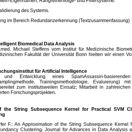
tein-Eigennamen, Rangreihenfolge- und Filtersysteme.
alidierung des Systems.
ung im Bereich Redundanzerkennung (Textzusammenfassung)
telligent Biomedical Data Analysis
med. Michael Steffens vom Institut für Medizinische Biometr
zinischen Fakultät der Universität Bonn hielten wir einen Vo
hungsinstitut für Artificial Intelligence
 und Entwicklung eines SpamAssassin-basierenden
amplingmethode, Trainingsmethodologie, Evaluierung) mit
ereitet zum institutsweiten Einsatz; Mitarbeit in zahlreichen
erten Forschungsprojekten.
 the String Subsequence Kernel for Practical SVM Cla
ng
fer F.: An Approximation of the String Subsequence Kernel 
undancy Clustering. Journal for Advances in Data Analysis an