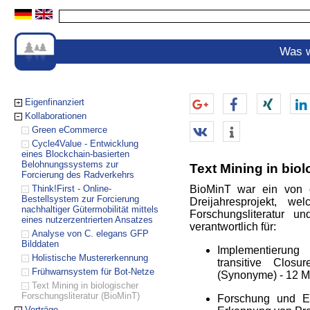
Was w
Eigenfinanziert
Kollaborationen
Green eCommerce
Cycle4Value - Entwicklung
eines Blockchain-basierten
Belohnungssystems zur
Text Mining in bio
Forcierung des Radverkehrs
Think!First - Online-
BioMinT war ein von 
Bestellsystem zur Forcierung
Dreijahresprojekt, w
nachhaltiger Gütermobilität mittels
Forschungsliteratur u
eines nutzerzentrierten Ansatzes
verantwortlich für:
Analyse von C. elegans GFP
Bilddaten
Implementierung
Holistische Mustererkennung
transitive Clos
Frühwarnsystem für Bot-Netze
(Synonyme) - 12 M
Text Mining in biologischer
Forschungsliteratur (BioMinT)
Forschung und En
Vorträge