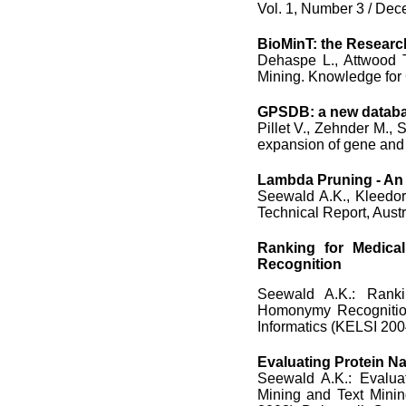
Vol. 1, Number 3 / De
BioMinT: the Research
Dehaspe L., Attwood T
Mining. Knowledge for 
GPSDB: a new databa
Pillet V., Zehnder M.
expansion of gene and 
Lambda Pruning - An 
Seewald A.K., Kleedor
Technical Report, Austr
Ranking for Medica
Recognition
Seewald A.K.: Ranki
Homonymy Recognition
Informatics (KELSI 2004)
Evaluating Protein N
Seewald A.K.: Evalua
Mining and Text Mini