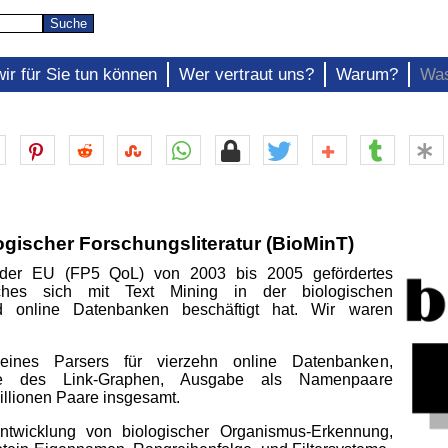
ir für Sie tun können
Wer vertraut uns?
Warum?
Was
logischer Forschungsliteratur (BioMinT)
der EU (FP5 QoL) von 2003 bis 2005 gefördertes
elches sich mit Text Mining in der biologischen
nd online Datenbanken beschäftigt hat. Wir waren
 eines Parsers für vierzehn online Datenbanken,
ure des Link-Graphen, Ausgabe als Namenpaare
illionen Paare insgesamt.
twicklung von biologischer Organismus-Erkennung,