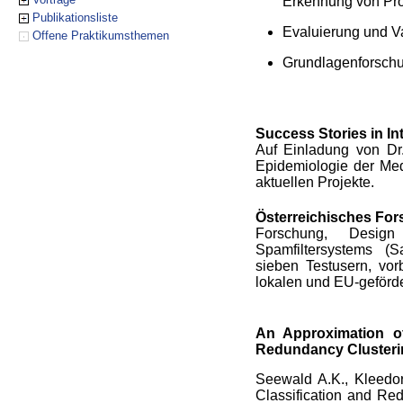
Erkennung von Pro
Publikationsliste
Evaluierung und V
Offene Praktikumsthemen
Grundlagenforsch
Success Stories in In
Auf Einladung von Dr.
Epidemiologie der Medi
aktuellen Projekte.
Österreichisches Forsc
Forschung, Design
Spamfiltersystems (S
sieben Testusern, vorb
lokalen und EU-geförd
An Approximation of
Redundancy Clusteri
Seewald A.K., Kleedor
Classification and Red