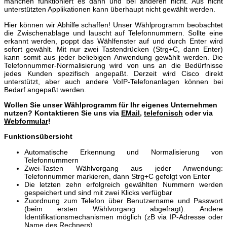
manchen funktioniert es dann und bei anderen nicht. Aus nicht
unterstützten Applikationen kann überhaupt nicht gewählt werden.
Hier können wir Abhilfe schaffen! Unser Wählprogramm beobachtet
die Zwischenablage und lauscht auf Telefonnummern. Sollte eine
erkannt werden, poppt das Wählfenster auf und durch Enter wird
sofort gewählt. Mit nur zwei Tastendrücken (Strg+C, dann Enter)
kann somit aus jeder beliebigen Anwendung gewählt werden. Die
Telefonnummer-Normalisierung wird von uns an die Bedürfnisse
jedes Kunden spezifisch angepaßt. Derzeit wird Cisco direkt
unterstützt, aber auch andere VoIP-Telefonanlagen können bei
Bedarf angepaßt werden.
Wollen Sie unser Wählprogramm für Ihr eigenes Unternehmen
nutzen? Kontaktieren Sie uns via
EMail
,
telefonisch
oder via
Webformular
!
Funktionsübersicht
Automatische Erkennung und Normalisierung von
Telefonnummern
Zwei-Tasten Wählvorgang aus jeder Anwendung:
Telefonnummer markieren, dann Strg+C gefolgt von Enter
Die letzten zehn erfolgreich gewählten Nummern werden
gespeichert und sind mit zwei Klicks verfügbar
Zuordnung zum Telefon über Benutzername und Passwort
(beim ersten Wählvorgang abgefragt). Andere
Identifikationsmechanismen möglich (zB via IP-Adresse oder
Name des Rechners)