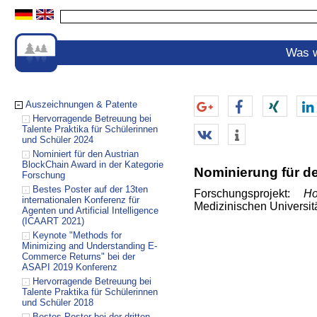
Was w
Auszeichnungen & Patente
Hervorragende Betreuung bei
Talente Praktika für Schülerinnen
und Schüler 2024
Nominiert für den Austrian
BlockChain Award in der Kategorie
Nominierung für d
Forschung
Bestes Poster auf der 13ten
Forschungsprojekt:
Ho
internationalen Konferenz für
Medizinischen Universi
Agenten und Artificial Intelligence
(ICAART 2021)
Keynote "Methods for
Minimizing and Understanding E-
Commerce Returns" bei der
ASAPI 2019 Konferenz
Hervorragende Betreuung bei
Talente Praktika für Schülerinnen
und Schüler 2018
Bestes Poster bei der dritten