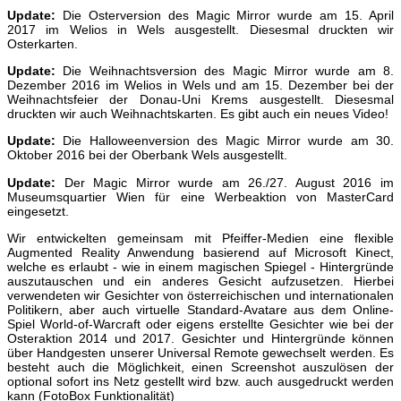
Update:
Die Osterversion des Magic Mirror wurde am 15. April
2017 im Welios in Wels ausgestellt. Diesesmal druckten wir
Osterkarten.
Update:
Die Weihnachtsversion des Magic Mirror wurde am 8.
Dezember 2016 im Welios in Wels und am 15. Dezember bei der
Weihnachtsfeier der Donau-Uni Krems ausgestellt. Diesesmal
druckten wir auch Weihnachtskarten. Es gibt auch ein neues Video!
Update:
Die Halloweenversion des Magic Mirror wurde am 30.
Oktober 2016 bei der Oberbank Wels ausgestellt.
Update:
Der Magic Mirror wurde am 26./27. August 2016 im
Museumsquartier Wien für eine Werbeaktion von MasterCard
eingesetzt.
Wir entwickelten gemeinsam mit Pfeiffer-Medien eine flexible
Augmented Reality Anwendung basierend auf Microsoft Kinect,
welche es erlaubt - wie in einem magischen Spiegel - Hintergründe
auszutauschen und ein anderes Gesicht aufzusetzen. Hierbei
verwendeten wir Gesichter von österreichischen und internationalen
Politikern, aber auch virtuelle Standard-Avatare aus dem Online-
Spiel World-of-Warcraft oder eigens erstellte Gesichter wie bei der
Osteraktion 2014 und 2017. Gesichter und Hintergründe können
über Handgesten unserer Universal Remote gewechselt werden. Es
besteht auch die Möglichkeit, einen Screenshot auszulösen der
optional sofort ins Netz gestellt wird bzw. auch ausgedruckt werden
kann (FotoBox Funktionalität)