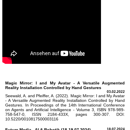
Magic Mirror: I and My Avatar - A Versatile Augmented
Reality Installation Controlled by Hand Gestures
03.02.2022
Seewald, A. and Pfeiffer, A. (2022). Magic Mirror: I and My Avatar
- A Versatile Augmented Reality Installation Controlled by Hand
Gestures. In Proceedings of the 14th International Conference
on Agents and Artificial Intelligence - Volume 3, ISBN 978-989-
758-547-0, ISSN 2184-433X, pages 300-307. DOI:
10.5220/0010817500003116
Future Media - AI & Robotik (18-19.07.2024)
18.07.2024