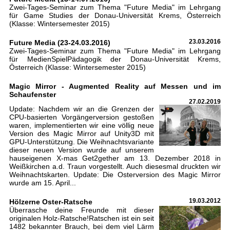
Zwei-Tages-Seminar zum Thema "Future Media" im Lehrgang
für Game Studies der Donau-Universität Krems, Österreich
(Klasse: Wintersemester 2015)
Future Media (23-24.03.2016)
23.03.2016
Zwei-Tages-Seminar zum Thema "Future Media" im Lehrgang
für MedienSpielPädagogik der Donau-Universität Krems,
Österreich (Klasse: Wintersemester 2015)
Magic Mirror - Augmented Reality auf Messen und im
Schaufenster
27.02.2019
Update: Nachdem wir an die Grenzen der
CPU-basierten Vorgängerversion gestoßen
waren, implementierten wir eine völlig neue
Version des Magic Mirror auf Unity3D mit
GPU-Unterstützung. Die Weihnachtsvariante
dieser neuen Version wurde auf unserem
hauseigenen X-mas Get2gether am 13. Dezember 2018 in
Weißkirchen a.d. Traun vorgestellt. Auch diesesmal druckten wir
Weihnachtskarten. Update: Die Osterversion des Magic Mirror
wurde am 15. April...
Hölzerne Oster-Ratsche
19.03.2012
Überrasche deine Freunde mit dieser
originalen Holz-Ratsche!Ratschen ist ein seit
1482 bekannter Brauch, bei dem viel Lärm