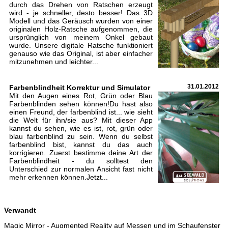
durch das Drehen von Ratschen erzeugt
wird - je schneller, desto besser! Das 3D
Modell und das Geräusch wurden von einer
originalen Holz-Ratsche aufgenommen, die
ursprünglich von meinem Onkel gebaut
wurde. Unsere digitale Ratsche funktioniert
genauso wie das Original, ist aber einfacher
mitzunehmen und leichter...
Farbenblindheit Korrektur und Simulator
31.01.2012
Mit den Augen eines Rot, Grün oder Blau
Farbenblinden sehen können!Du hast also
einen Freund, der farbenblind ist... wie sieht
die Welt für ihn/sie aus? Mit dieser App
kannst du sehen, wie es ist, rot, grün oder
blau farbenblind zu sein. Wenn du selbst
farbenblind bist, kannst du das auch
korrigieren. Zuerst bestimme deine Art der
Farbenblindheit - du solltest den
Unterschied zur normalen Ansicht fast nicht
mehr erkennen können.Jetzt...
Verwandt
Magic Mirror - Augmented Reality auf Messen und im Schaufenster